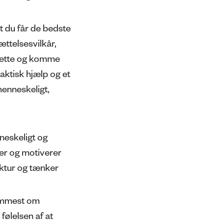
 at du får de bedste
ttelsesvilkår,
l rette og komme
aktisk hjælp og et
menneskeligt,
neskeligt og
rer og motiverer
uktur og tænker
fremmest om
følelsen af at