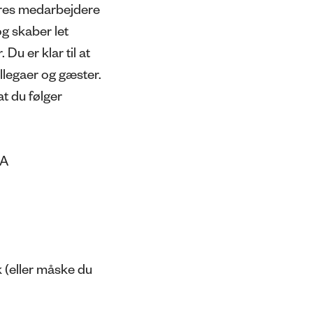
vores medarbejdere
 skaber let
Du er klar til at
ollegaer og gæster.
at du følger
NA
k (eller måske du