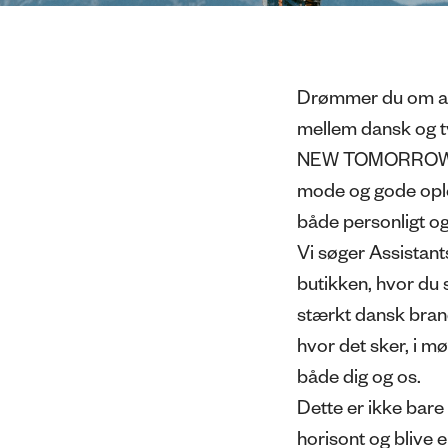
Drømmer du om at 
mellem dansk og ty
NEW TOMORRO
mode og gode ople
både personligt og
Vi søger Assistant
butikken, hvor du
stærkt dansk brand
hvor det sker, i m
både dig og os.
Dette er ikke bare 
horisont og blive 