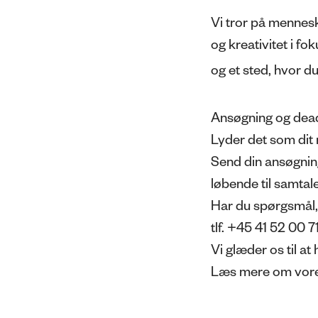
Vi tror på mennesk
og kreativitet i fo
og et sted, hvor du
Ansøgning og dead
Lyder det som dit
Send din ansøgnin
løbende til samtale
Har du spørgsmål,
tlf. +45 41 52 00 71
Vi glæder os til a
Læs mere om vore