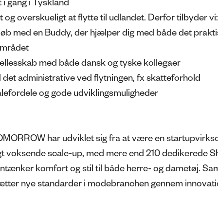
 i gang i Tyskland
 og overskueligt at flytte til udlandet. Derfor tilbyder vi:
øb med en Buddy, der hjælper dig med både det praktis
området
 fællesskab med både dansk og tyske kollegaer
 det administrative ved flytningen, fx skatteforhold
alefordele og gode udviklingsmuligheder
RROW har udviklet sig fra at være en startupvirk
tigt voksende scale-up, med mere end 210 dedikerede Sh
entænker komfort og stil til både herre- og dametøj. S
 sætter nye standarder i modebranchen gennem innovat