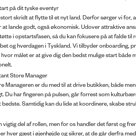
tart på dit tyske eventyr
 stort skridt at flytte til et nyt land. Derfor sørger vi for,
 at lande godt, også økonomisk. Udover attraktive ansæ
støtte i opstartsfasen, så du kan fokusere på at falde ti
bbet og hverdagen i Tyskland.
Vi tilbyder onboarding, pr
 hvor målet er at give dig den bedst mulige start både 
onelt.
tant Store Manager
Manageren er du med til at drive butikken, både men
. Du har fingeren på pulsen, går forrest som kulturbæ
sit bedste. Samtidig kan du lide at koordinere, skabe str
n vigtig del af rollen, men for os handler det først og 
r hver gæst i øjenhøjde og sikrer, at de går derfra med 