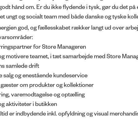
godt hånd om. Er du ikke flydende i tysk, gør du det på 
 et
ungt og socialt team
med både
danske og tyske koll
nergien god, og fællesskabet rækker langt ud over arbe
varsområder:
rringspartner for Store Manageren
og motivere teamet, i tæt samarbejde med Store Mana
ns samlede drift
 salg og enestående kundeservice
r gæster om produkter og kollektioner
ring, varemodtagelse og optælling
og aktiviteter i butikken
altid er indbydende inkl. opfyldning og visual merchandi