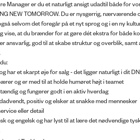
e Manager er du et naturligt ansigt udadtil både for 
ING NEW TOMORROW. Du er nysgerrig, nærværende og
gså selvom det foregår på et nyt sprog og i en ny kultur. 
og vise, at du brænder for at gøre dét ekstra for både k
 er ansvarlig, god til at skabe struktur og overblik, samt 
.
 du:
 har et skarpt øje for salg - det ligger naturligt i dit D
bærer og er med til at holde humøret højt i teamet
lvstændig og fungerer godt i en aktiv hverdag
 udadvendt, positiv og elsker at snakke med mennesker
rvice eller detail
sk og engelsk og har lyst til at lære det nødvendige tys
)