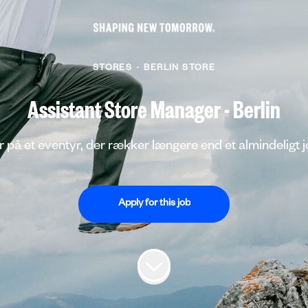
STORES
·
BERLIN STORE
Assistant Store Manager - Berlin
r på et eventyr, der rækker længere end et almindeligt 
Apply for this job