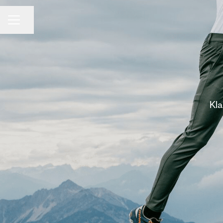
CAREER MENU
Share page
Kla