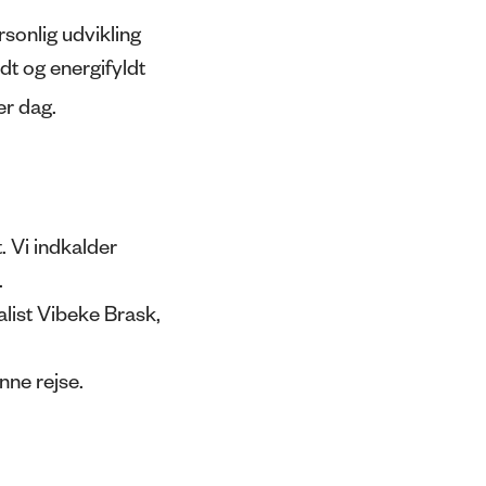
rsonlig udvikling
ldt og energifyldt
er dag.
 Vi indkalder
.
list Vibeke Brask,
nne rejse.