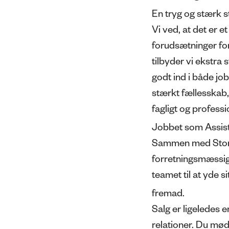
En tryg og stærk s
Vi ved, at det er et
forudsætninger for
tilbyder vi ekstra 
godt ind i både jo
stærkt fællesskab,
fagligt og professi
Jobbet som Assis
Sammen med Store 
forretningsmæssigt
teamet til at yde 
fremad.
Salg er ligeledes e
relationer. Du møde