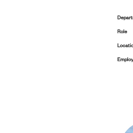
Depar
Role
Locati
Employ