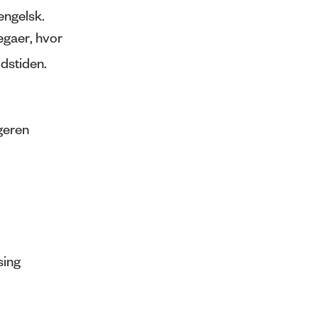
engelsk.
egaer
, hvor
jdstiden.
geren
sing