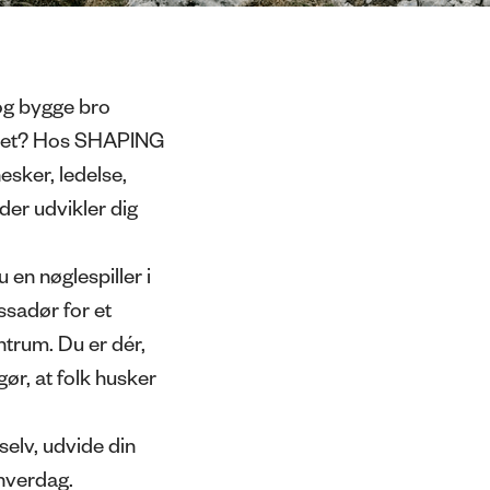
og bygge bro
amet? Hos
SHAPING
sker, ledelse,
 der udvikler dig
u en nøglespiller i
ssadør for et
entrum
.
Du er dér,
ør, at folk husker
selv, udvide din
 hverdag.