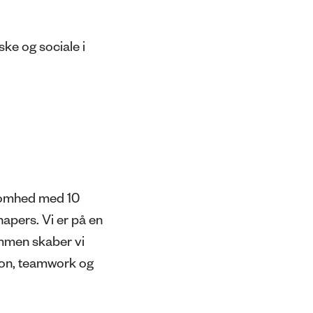
ke og sociale i
somhed med 10
apers. Vi er på en
ammen skaber vi
ion, teamwork og